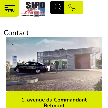
Panneau de gestion des cookies
MENU
Aller au
contenu
Contact
principal
1, avenue du Commandant
Belmont