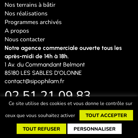
Nos terrains à bâtir
Nos réalisations
Programmes archivés
A propos
Nous contacter
Notre agence commerciale ouverte tous les
après-midi de 14h à 18h.
1 Av. du Commandant Belmont
85180 LES SABLES D’OLONNE
contact@sipophilam.fr
02 51 21 09 83
Ce site utilise des cookies et vous donne le contrôle sur
Mentions légales
Politique de confidentialité
Sitemap
ceux que vous souhaitez activer
TOUT ACCEPTER
TOUT REFUSER
PERSONNALISER
PRO
EMAIL
TÉL